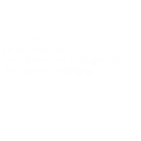
Actus
Conseils
Tailoring
Le sur-mesure : un
investissement intelligent pour
les hommes d’affaires
Lire la suite