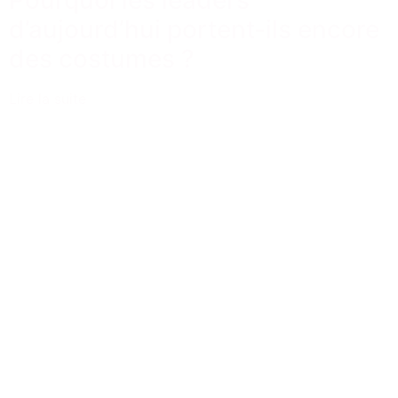
Pourquoi les leaders
d’aujourd’hui portent-ils encore
des costumes ?
Lire la suite