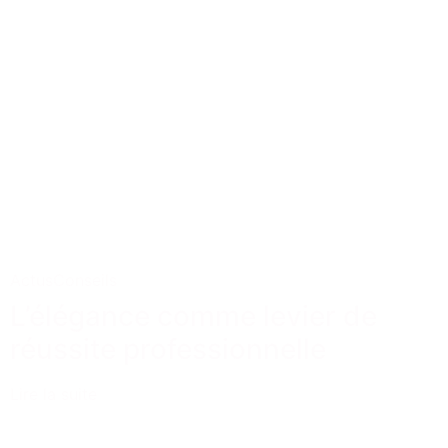
Actus
Conseils
L’élégance comme levier de
réussite professionnelle
Lire la suite