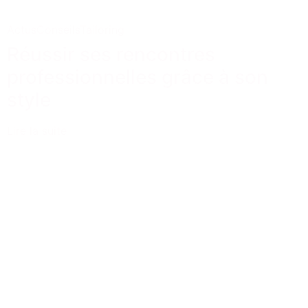
Actus
Conseils
Tailoring
Réussir ses rencontres
professionnelles grâce à son
style
Lire la suite