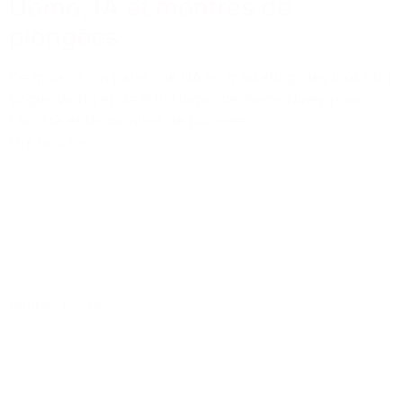
Uomo, IA et montres de
plongées
Ce mois-ci, on parle : de l'IA en marketing, des looks du
Vogue World et de Pitti Uomo, de Pierre Niney pour
Lacoste et de montres de plongée.
Lire la suite
Bonnes lectures