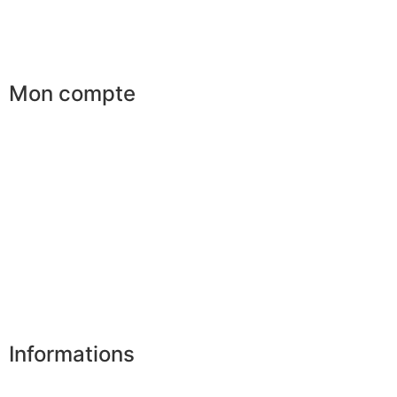
Parrainage
Le club du gentleman
Mon compte
Mes commandes
Mes favoris
Mes adresses
Mes infos personnelles
Mes bons de réduction
Désinscription
Informations
Nos boutiques