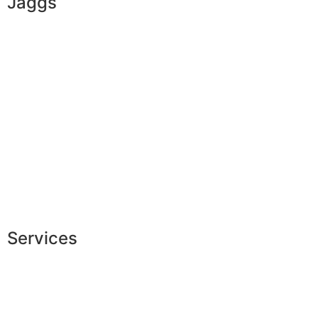
Jaggs
L’ADN de JAGGS
Garantie sur-mesure
Livraison & délais
Mesures & patrons
Fabrication Européenne
Recrutement
La JAGGS Team
Services
Conseils en image
Services aux entreprises