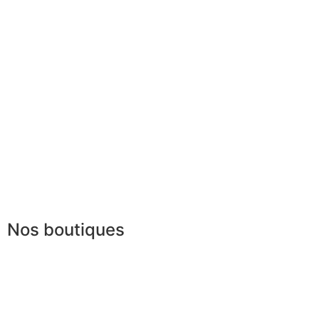
Partenaires
Paiement sécurisé
FAQ
Mentions légales
|
RGPD
Conditions offres
Presse
Lexique
Nos boutiques