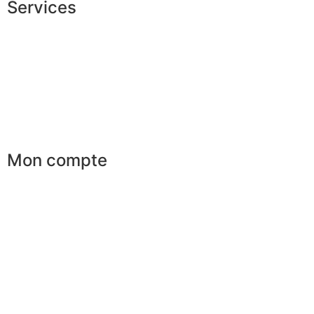
Services
Conseils en image
Services aux entreprises
Parrainage
Le club du gentleman
Mon compte
Mes commandes
Mes favoris
Mes adresses
Mes infos personnelles
Mes bons de réduction