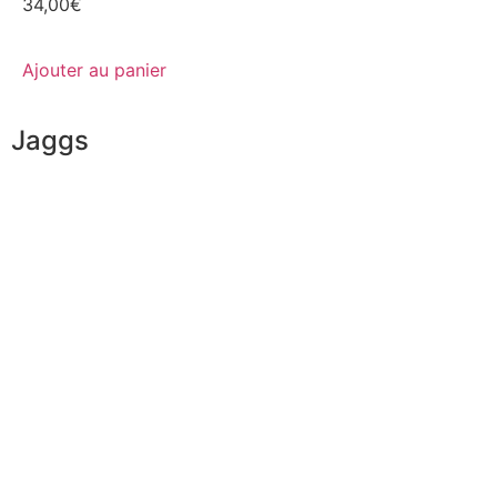
34,00
€
Ajouter au panier
Jaggs
L’ADN de JAGGS
Garantie sur-mesure
Livraison & délais
Mesures & patrons
Fabrication Européenne
Recrutement
La JAGGS Team