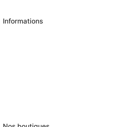
Désinscription
Informations
Nos boutiques
Partenaires
Paiement sécurisé
FAQ
Mentions légales
|
RGPD
Conditions offres
Presse
Lexique
Nos boutiques