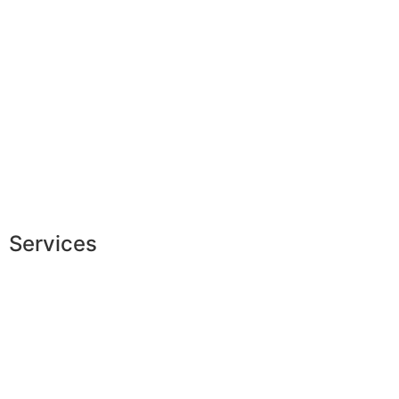
Garantie sur-mesure
Livraison & délais
Mesures & patrons
Fabrication Européenne
Recrutement
La JAGGS Team
Services
Conseils en image
Services aux entreprises
Parrainage
Le club du gentleman