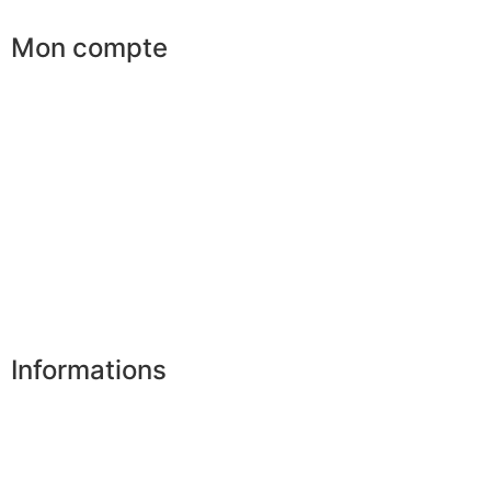
Mon compte
Mes commandes
Mes favoris
Mes adresses
Mes infos personnelles
Mes bons de réduction
Désinscription
Informations
Nos boutiques
Partenaires