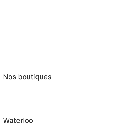
Paiement sécurisé
FAQ
Mentions légales
|
RGPD
Conditions offres
Presse
Lexique
Nos boutiques
Waterloo