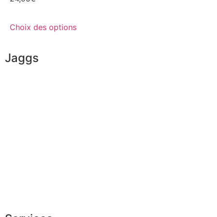
Choix des options
Jaggs
L’ADN de JAGGS
Garantie sur-mesure
Livraison & délais
Mesures & patrons
Fabrication Européenne
Recrutement
La JAGGS Team