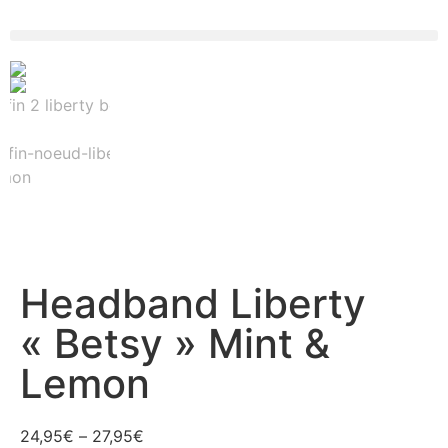
Headband Liberty
« Betsy » Mint &
Lemon
24,95
€
–
27,95
€