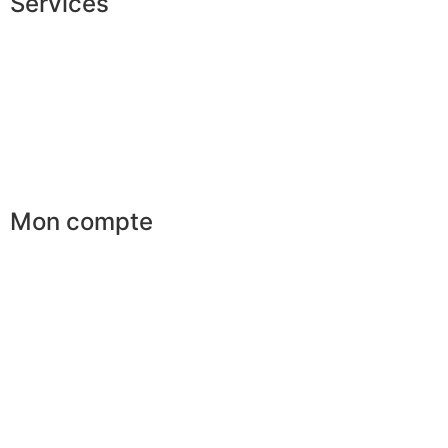
Services
Conseils en image
Services aux entreprises
Parrainage
Le club du gentleman
Mon compte
Mes commandes
Mes favoris
Mes adresses
Mes infos personnelles
Mes bons de réduction