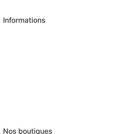
Désinscription
Informations
Nos boutiques
Partenaires
Paiement sécurisé
FAQ
Mentions légales
|
RGPD
Conditions offres
Presse
Lexique
Nos boutiques