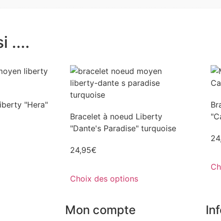
 ....
iberty "Hera"
Br
Bracelet à noeud Liberty
"C
"Dante's Paradise" turquoise
24
24,95
€
Ch
Choix des options
Mon compte
In