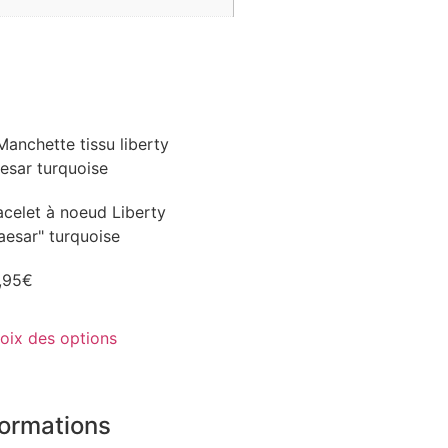
acelet à noeud Liberty
aesar" turquoise
,95
€
oix des options
formations