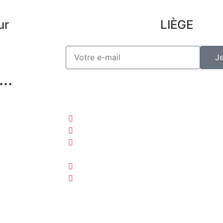
ur
LIÈGE
J
..