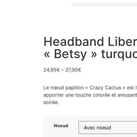
Headband Liber
« Betsy » turqu
24,95
€
–
27,95
€
Le nœud papillon « Crazy Cactus » est l
apporter une touche colorée et amusante
soirée.
Noeud