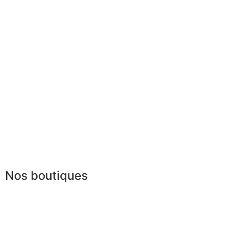
L’ADN de JAGGS
Conseils en image
Garantie sur-mesure
Services aux entrep
Livraison & délais
Parrainage
Mesures & patrons
Le club du gentlem
Fabrication Européenne
Recrutement
La JAGGS Team
Nos boutiques