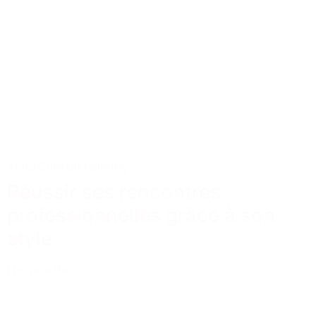
Actus
Conseils
Tailoring
Réussir ses rencontres
professionnelles grâce à son
style
Lire la suite