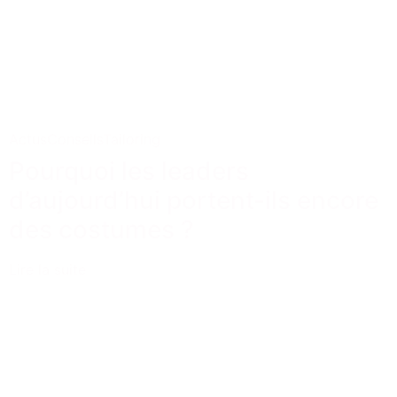
Actus
Conseils
Tailoring
Pourquoi les leaders
d’aujourd’hui portent-ils encore
des costumes ?
Lire la suite