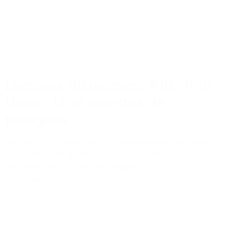
Actus
Lectures du moment #16 : Pitti
Uomo, IA et montres de
plongées
Ce mois-ci, on parle : de l'IA en marketing, des looks du
Vogue World et de Pitti Uomo, de Pierre Niney pour
Lacoste et de montres de plongée.
Lire la suite