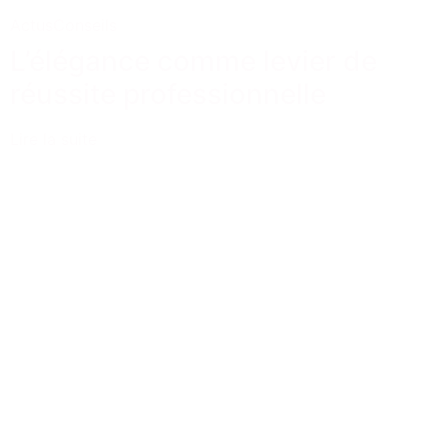
Actus
Conseils
L’élégance comme levier de
réussite professionnelle
Lire la suite