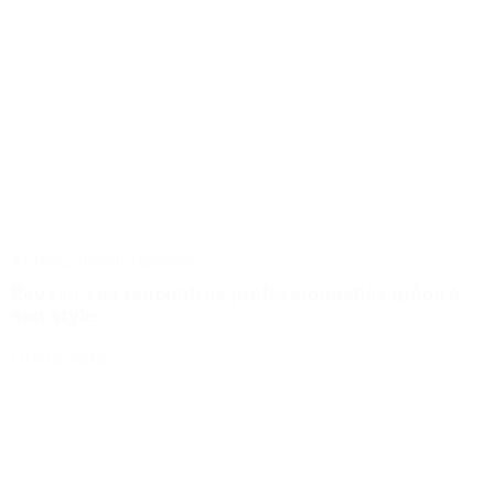
Actus
Conseils
Tailoring
Réussir ses rencontres professionnelles grâce à
son style
Lire la suite