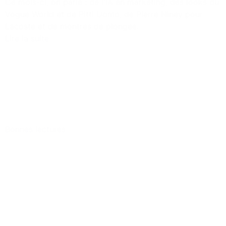
Ce mois-ci, on parle : de l'IA en marketing, des looks du
Vogue World et de Pitti Uomo, de Pierre Niney pour
Lacoste et de montres de plongée.
Lire la suite
Bonnes lectures