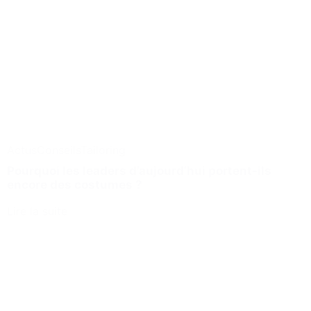
Actus
Conseils
Tailoring
Pourquoi les leaders d’aujourd’hui portent-ils
encore des costumes ?
Lire la suite