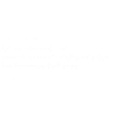
Actus
Conseils
Tailoring
Le sur-mesure : un
investissement intelligent pour
les hommes d’affaires
Lire la suite