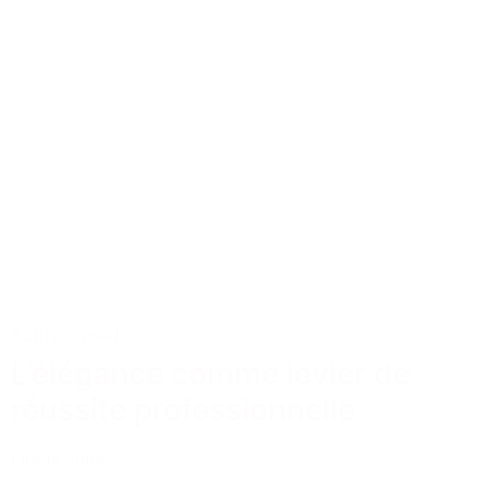
Actus
Conseils
L’élégance comme levier de
réussite professionnelle
Lire la suite