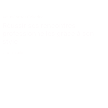
Actus
Conseils
Tailoring
Réussir ses rencontres
professionnelles grâce à son
style
Lire la suite