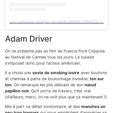
Une publication partagée par ADAM DRIVER UPDATES (@adamdriverupdates)
Adam Driver
On ne présente pas un film de Francis Ford Coppola
au festival de Cannes tous les jours. Le
tuxedo
s’imposait donc pour l’acteur américain.
Il a choisi une
veste de smoking ivoire
avec boutons
et chemise à patte de boutonnage invisible,
ton sur
ton
. On remarque les plis délicats de son
nœud
papillon noir.
Qu’il porte de travers, c’est vrai
(d’ailleurs, merci, on ne voit plus que ça maintenant !).
Mis à part ce détail involontaire, et des
manches un
peu trop longues
qui nous empêchent d’apprécier sa