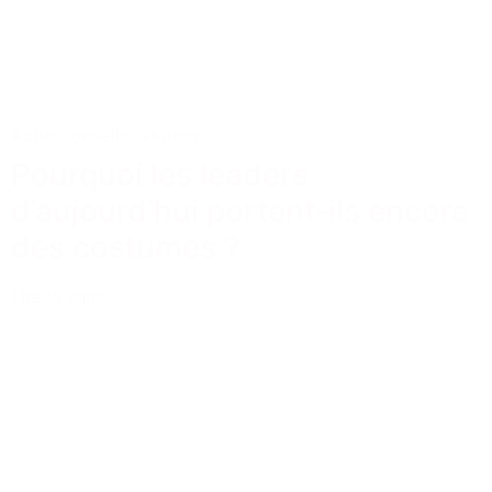
Actus
Conseils
Tailoring
Pourquoi les leaders
d’aujourd’hui portent-ils encore
des costumes ?
Lire la suite