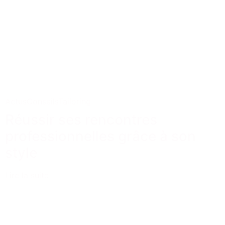
Actus
Conseils
Tailoring
Réussir ses rencontres
professionnelles grâce à son
style
Lire la suite