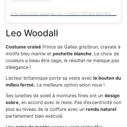
Une publication partagée par • CHRISTOPHER BROWN • (@chrisbrownstylist)
Leo Woodall
Costume croisé
Prince de Galles gris/brun, cravate à
motifs bleu marine et
pochette blanche
. Le choix de
couleurs a beau être sage, le résultat ne manque pas
d’élégance !
L’acteur britannique porte sa veste avec
le bouton du
milieu fermé.
La meilleure option selon nous !
Ses lunettes de soleil à montures fines ont un
design
sobre
, en accord avec le reste. Pas d’excentricité non
plus au niveau de la coiffure avec un
rendu naturel
parfaitement bien exécuté.
Une
paire de monks
cognac vient réchauffer