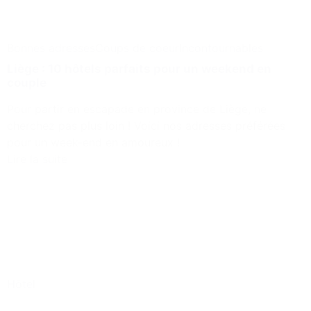
Bonnes adresses
Coups de coeur
Incontournables
Liège : 10 hôtels parfaits pour un weekend en
couple
Pour partir en escapade en province de Liège, ne
cherchez pas plus loin ! Voici nos adresses préférées
pour un week-end en amoureux !
Lire la suite
Hôtel
1