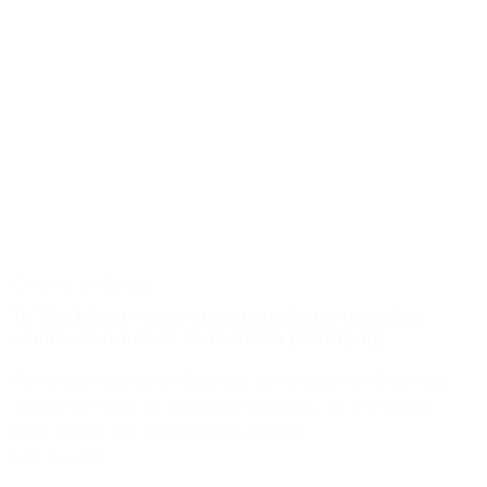
Cinéma et Séries
To The Moon : Love story truculente dans les
coulisses lunaires de la NASA [Critique]
Romance rétro entre Scarlett Johansson et Channing
Tatum sur fond de conquête spatiale, To The Moon
nous séduit par son humour décalé.
Lire la suite