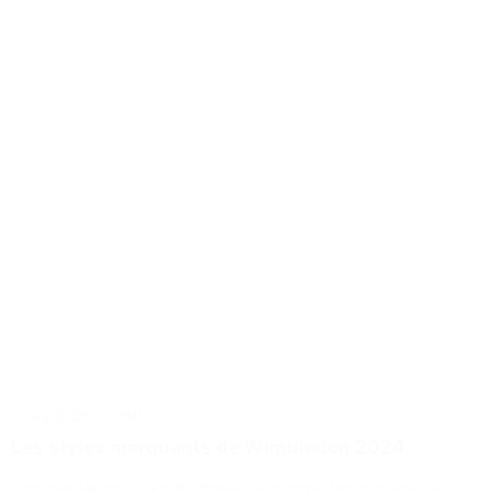
Coups de coeur
Les styles marquants de Wimbledon 2024
Les meilleurs looks hommes vus dans les gradins du