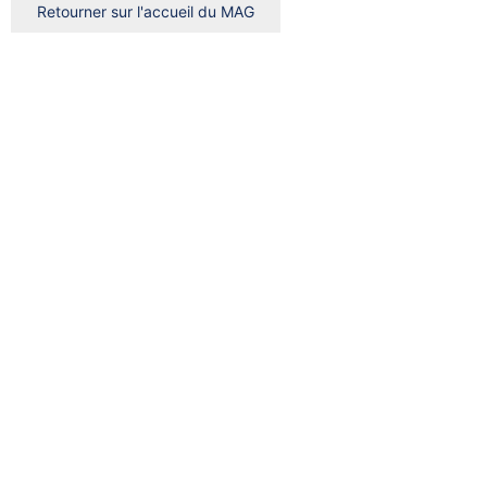
Retourner sur l'accueil du MAG
Rechercher
Rechercher
Rechercher
Clear
Trier par
Trier
par
Trier par