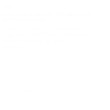
Actus
Lectures du moment #16 : Pitti Uomo, IA et
montres de plongées
Ce mois-ci, on parle : de l'IA en marketing, des looks du
Vogue World et de Pitti Uomo, de Pierre Niney pour
Lacoste et de montres de plongée.
Lire la suite
Bonnes lectures