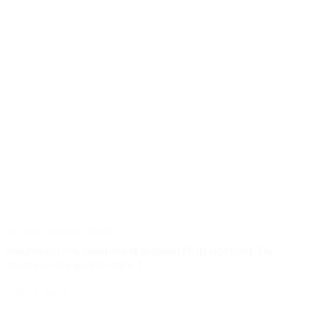
Actus
Conseils
Tailoring
Pourquoi les leaders d’aujourd’hui portent-ils
encore des costumes ?
Lire la suite