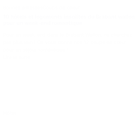
Bonnes adresses
Coups de coeur
10 hôtels et logements insolites du Brabant wallon
pour un week-end romantique
Pour un week-end dans le Brabant Wallon, ne cherchez
pas plus loin ! On vous donne nos 12 coups de cœur
pour un séjour romantique !
Lire la suite
Hôtel