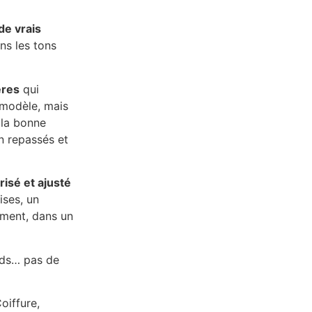
de vrais
ns les tons
ères
qui
 modèle, mais
 la bonne
en repassés et
risé et ajusté
ises, un
mment, dans un
ards… pas de
oiffure,