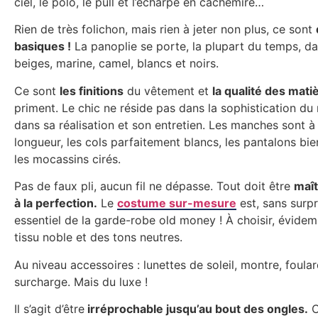
ciel, le polo, le pull et l’écharpe en cachemire…
Rien de très folichon, mais rien à jeter non plus, ce sont
basiques !
La panoplie se porte, la plupart du temps, da
beiges, marine, camel, blancs et noirs.
Ce sont
les finitions
du vêtement et
la qualité des mati
priment. Le chic ne réside pas dans la sophistication du
dans sa réalisation et son entretien. Les manches sont à
longueur, les cols parfaitement blancs, les pantalons bi
les mocassins cirés.
Pas de faux pli, aucun fil ne dépasse. Tout doit être
maît
à la perfection.
Le
costume sur-mesure
est, sans surpr
essentiel de la garde-robe old money ! À choisir, évide
tissu noble et des tons neutres.
Au niveau accessoires : lunettes de soleil, montre, foul
surcharge. Mais du luxe !
Il s’agit d’être
irréprochable jusqu’au bout des ongles.
C