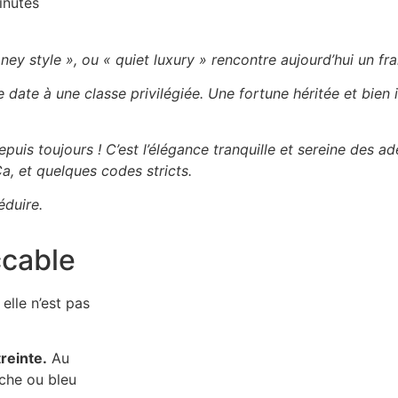
inutes
ney style », ou « quiet luxury » rencontre aujourd’hui un fr
ate à une classe privilégiée. Une fortune héritée et bien 
epuis toujours ! C’est l’élégance tranquille et sereine des 
Ça, et quelques codes stricts.
éduire.
ccable
 elle n’est pas
reinte.
Au
nche ou bleu