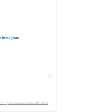
ur Instagram
ne (@eddieredmayneofficialig)