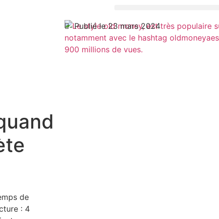
Publié le 23 mars 2024
 quand
ète
emps de
cture :
4