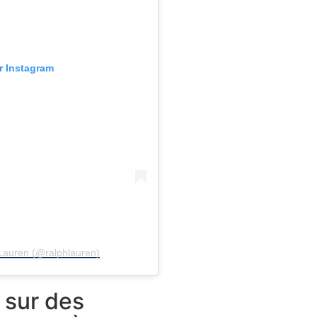
ur Instagram
 Lauren (@ralphlauren)
 sur des