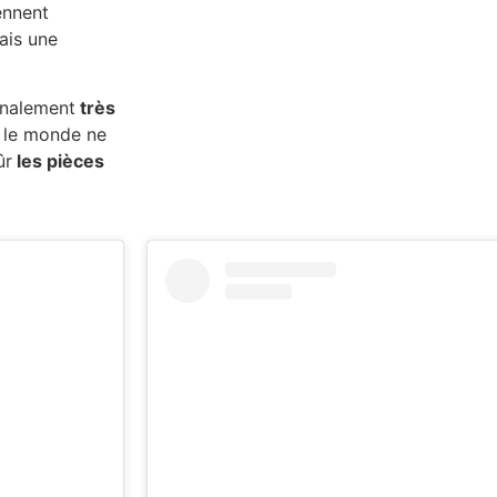
ennent
ais une
inalement
très
t le monde ne
ûr
les pièces