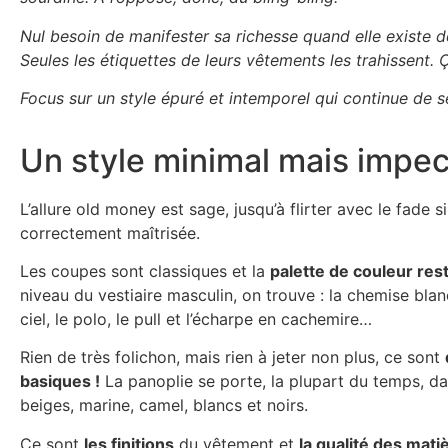
Nul besoin de manifester sa richesse quand elle existe d
Seules les étiquettes de leurs vêtements les trahissent. 
Focus sur un style épuré et intemporel qui continue de s
Un style minimal mais impe
L’allure old money est sage, jusqu’à flirter avec le fade si
correctement maîtrisée.
Les coupes sont classiques et la
palette de couleur rest
niveau du vestiaire masculin, on trouve : la chemise bla
ciel, le polo, le pull et l’écharpe en cachemire…
Rien de très folichon, mais rien à jeter non plus, ce sont
basiques !
La panoplie se porte, la plupart du temps, da
beiges, marine, camel, blancs et noirs.
Ce sont
les finitions
du vêtement et
la qualité des mati