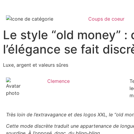
Coups de coeur
Le style “old money” :
l’élégance se fait discr
Luxe, argent et valeurs sûres
Clemence
T
le
m
Très loin de l’extravagance et des logos XXL, le “old mon
Cette mode discrète traduit une appartenance de longue d
sourdine. À l’opposé, donc, du bling-bling.