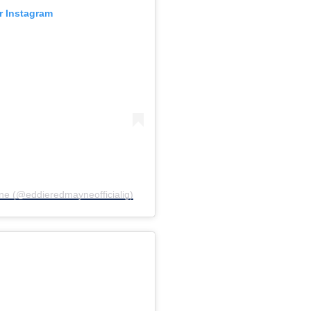
ur Instagram
ne (@eddieredmayneofficialig)