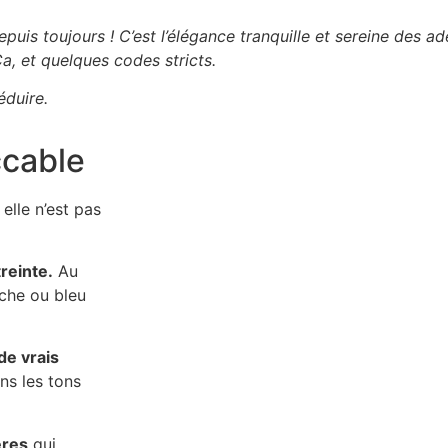
epuis toujours ! C’est l’élégance tranquille et sereine des 
Ça, et quelques codes stricts.
éduire.
ccable
 elle n’est pas
reinte.
Au
nche ou bleu
de vrais
ns les tons
ères
qui