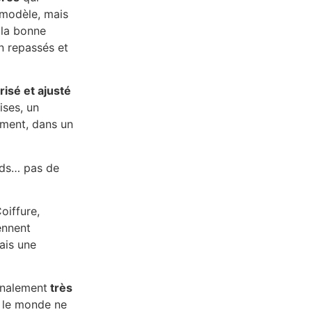
 modèle, mais
 la bonne
en repassés et
risé et ajusté
ises, un
mment, dans un
ards… pas de
oiffure,
ennent
ais une
inalement
très
t le monde ne