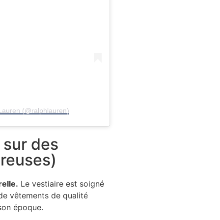
 Lauren (@ralphlauren)
 sur des
éreuses)
elle.
Le vestiaire est soigné
de vêtements de qualité
r son époque.