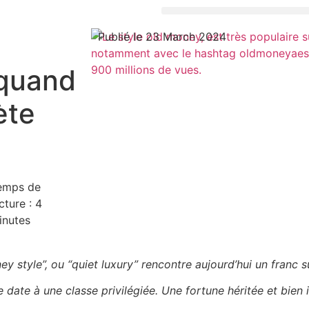
Publié le 23 March 2024
 quand
ète
emps de
cture :
4
inutes
ey style”, ou “quiet luxury” rencontre aujourd’hui un franc 
ate à une classe privilégiée. Une fortune héritée et bien 