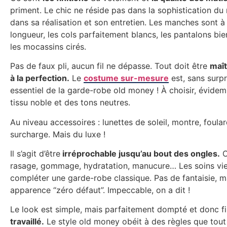
priment. Le chic ne réside pas dans la sophistication du
dans sa réalisation et son entretien. Les manches sont à
longueur, les cols parfaitement blancs, les pantalons bi
les mocassins cirés.
Pas de faux pli, aucun fil ne dépasse. Tout doit être
maît
à la perfection.
Le
costume sur-mesure
est, sans surpr
essentiel de la garde-robe old money ! À choisir, évide
tissu noble et des tons neutres.
Au niveau accessoires : lunettes de soleil, montre, foul
surcharge. Mais du luxe !
Il s’agit d’être
irréprochable jusqu’au bout des ongles.
C
rasage, gommage, hydratation, manucure… Les soins vi
compléter une garde-robe classique. Pas de fantaisie, m
apparence “zéro défaut”. Impeccable, on a dit !
Le look est simple, mais parfaitement dompté et donc f
travaillé.
Le style old money obéit à des règles que tou