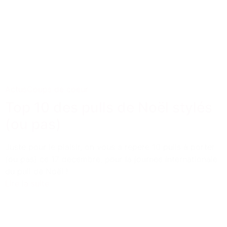
Actus
Coups de coeur
Top 10 des pulls de Noël stylés
(ou pas)
Juste pour le plaisir, on vous a repéré 10 pulls à porter
(ou pas) ce 17 décembre, pour la journée internationale
du pull de Noël !
Lire la suite