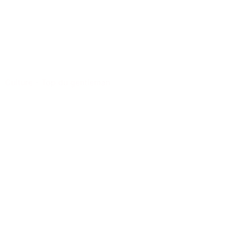
Culture
-
Top du gentleman