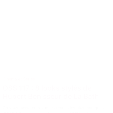
Cinéma et Séries
OSS 117 : 8 looks stylés de
Hubert Bonisseur de La Bath
On vous passe en revue les tenues les plus iconiques