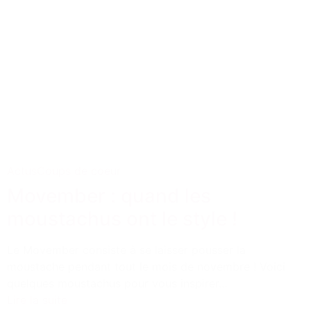
Actus
Coups de coeur
Movember : quand les
moustachus ont le style !
Le Movember consiste à se laisser pousser la
moustache pendant tout le mois de novembre ! Voici
quelques moustachus pour vous inspirer...
Lire la suite