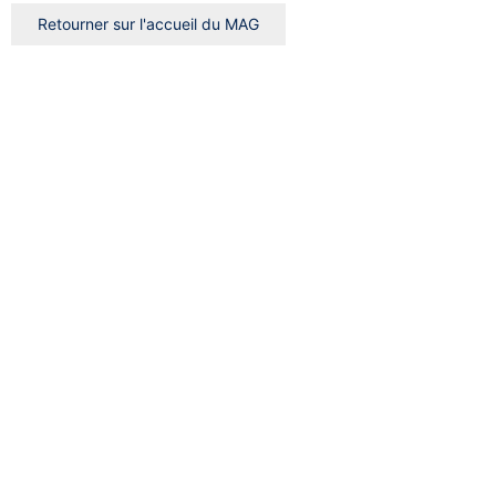
Retourner sur l'accueil du MAG
Rechercher
Rechercher
Rechercher
Clear
Trier par
Trier
par
Trier par