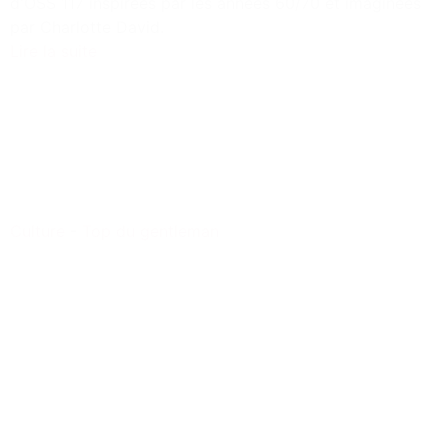
d'OSS 117 inspirées par les années 60/70 et imaginées
par Charlotte David.
Lire la suite
Culture
-
Top du gentleman