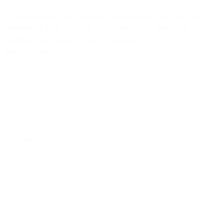
Quelques idées de costumes Halloween pour une fête
des morts avec du style ! Le Joker, Alex DeLarge,
Beetlejuice, Calvin J Candie, Dracula...
Lire la suite
Culture
-
Top du gentleman