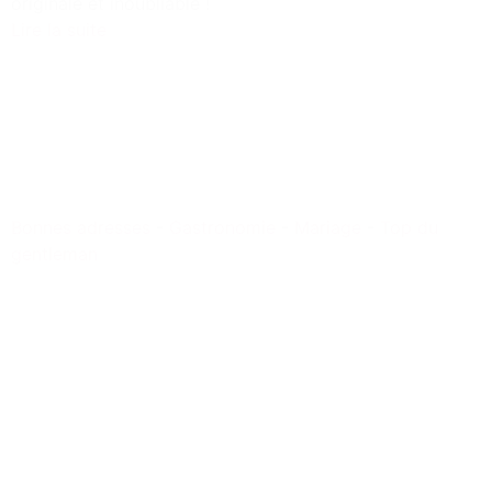
originale et inoubliable !
Lire la suite
Bonnes adresses
-
Gastronomie
-
Mariage
-
Top du
gentleman