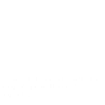
Actus
Cinéma et Séries
Jean-Paul Belmondo : 10 looks
élégants pour 10 films de
légendes
Véritable icône française, Belmondo a transpercé l'écran