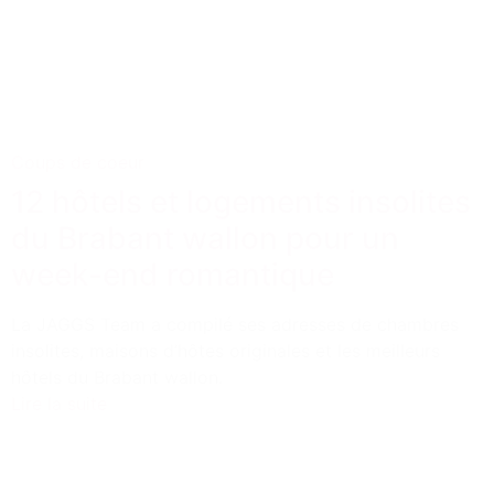
Coups de coeur
12 hôtels et logements insolites
du Brabant wallon pour un
week-end romantique
La JAGGS Team a compilé ses adresses de chambres
insolites, maisons d’hôtes originales et les meilleurs
hôtels du Brabant wallon.
Lire la suite