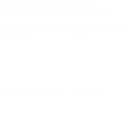
mariage : 8 erreurs à ne
SURTOUT pas commettre !
On vous a listé les pires erreurs de style possibles, qu'il
ne faut AB-SO-LU-MENT pas reproduire. De rien.
Lire la suite
Costume
-
Guide
-
Mariage
-
Top du gentleman