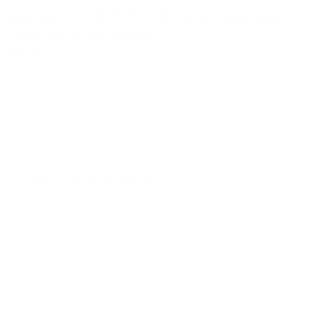
avec pas moins de 93 films et marqué l'élégance au
travers de ses personnages.
Lire la suite
Culture
-
Top du gentleman