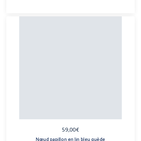
59,00€
Nœud papillon en lin bleu guède