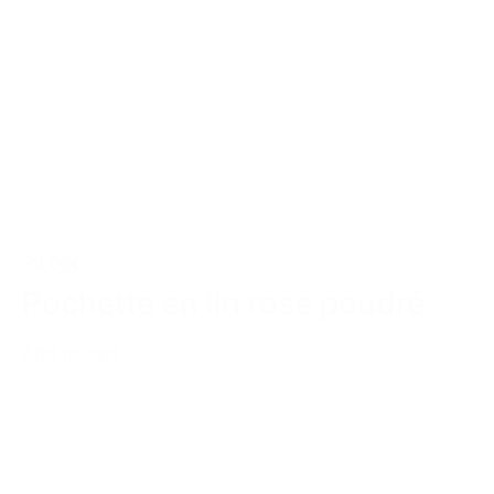
39,00€
Pochette en lin rose poudré
Add to cart