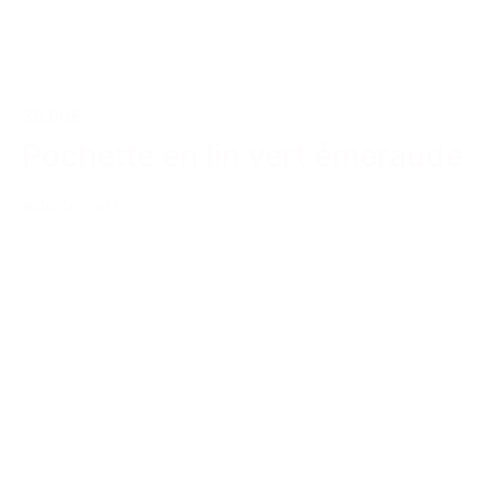
39,00€
Pochette en lin vert émeraude
Add to cart