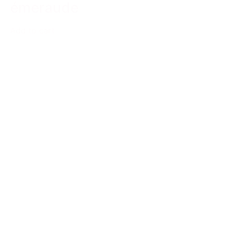
émeraude
Add to cart