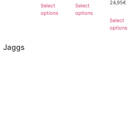
24,95
€
Select
Select
options
options
Select
options
Jaggs
JAGGS’ DNA
The tailor-made guarantee
Delivery & shipping time
Measures & patterns
European making
Jobs
The JAGGS Team