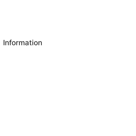
My personal data
My vouchers
Unsubscribe
Information
Our shops
Partners
Secure payment
FAQ
Legal
|
GDPR
Press
Lexicon