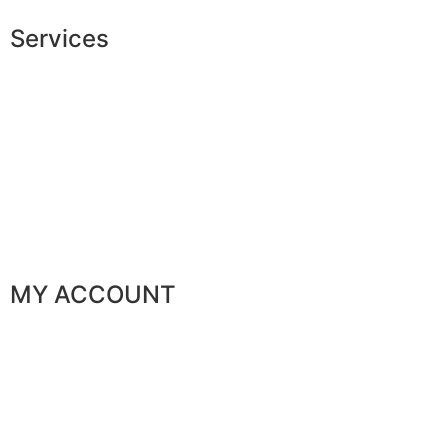
Services
Exclusive shopping
Personal image advice
Corporate services
Sponsorship
The gentleman’s club
MY ACCOUNT
My orders
My favorites
My addresses