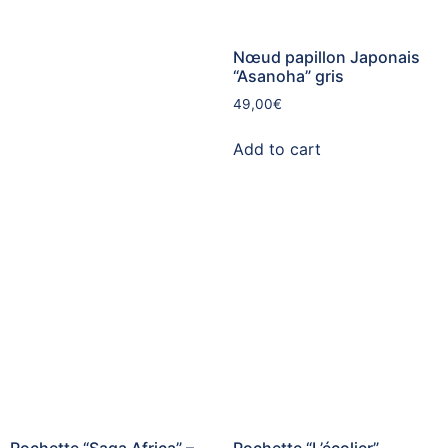
Nœud papillon Japonais
“Asanoha” gris
49,00
€
Add to cart
Pochette “Saga Africa” –
Pochette “L’écolier” –