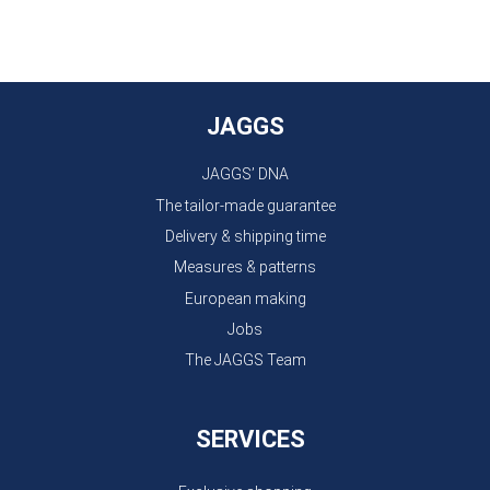
JAGGS
JAGGS’ DNA
The tailor-made guarantee
Delivery & shipping time
Measures & patterns
European making
Jobs
The JAGGS Team
SERVICES