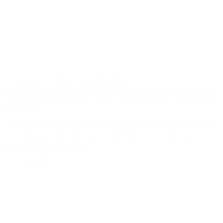
Conseils
Incontournables
Mariage
Chemise de mariage ivoire ou blanche : le dilemme
du marié
Alors, plutôt une chemise blanche ou une chemise ivoire
au mariage ? La réponse est simple : une chemise
blanche ! Explications ...
Lire la suite