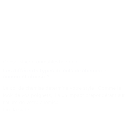
Conseils
Incontournables
Tailoring
Les différents types de cols de chemise :
comment choisir ?
Le col de chemise détermine votre style ! Comme le
look de vos poignets, il a un impact prépondérant sur
l'allure de votre chemise.
Lire la suite