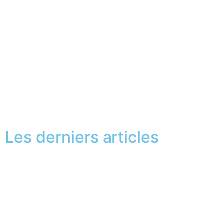
Chemise
-
Top du gentleman
1
2
3
Next
Les derniers articles