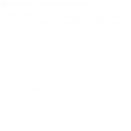
business avec les bonnes chemises !
Quand il s’agit de s’imposer avec style, les chemises à
rayures et à carreaux sont d’excellentes partenaires
pour vos tenues business.
Lire la suite
Business
-
Chemise