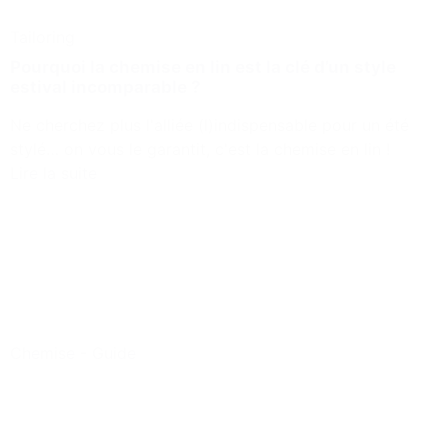
Tailoring
Pourquoi la chemise en lin est la clé d’un style
estival incomparable ?
Ne cherchez plus l'alliée (l)indispensable pour un été
stylé… on vous le garantit, c'est la chemise en lin !
Lire la suite
Chemise
-
Guide