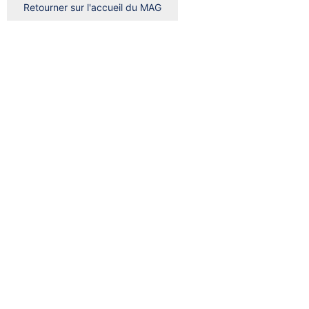
Retourner sur l'accueil du MAG
Rechercher
Rechercher
Rechercher
Clear
Trier par
Trier
par
Trier par