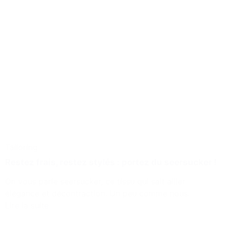
Tailoring
Restez frais, restez stylés : portez du seersucker !
On vous parle seersucker, ce tissu qui sait allier
élégance et décontraction. Un peu comme nous.
Lire la suite