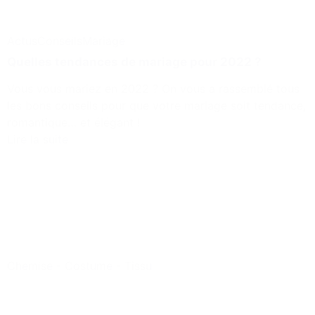
Actus
Conseils
Mariage
Quelles tendances de mariage pour 2022 ?
Vous vous mariez en 2022 ? On vous a rassemblé tous
les bons conseils pour que votre mariage soit tendance,
romantique… et élégant !
Lire la suite
Chemise
-
Costume
-
Tissu