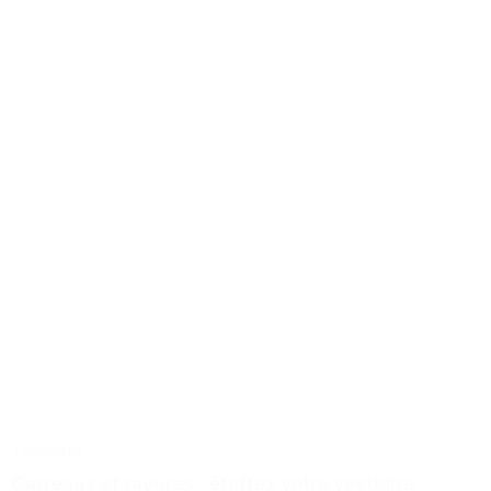
Tailoring
Carreaux et rayures : étoffez votre vestiaire