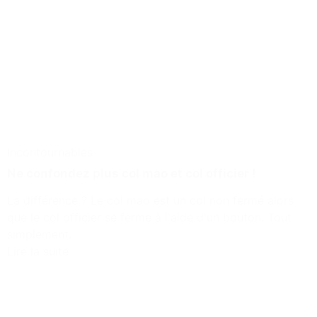
Incontournables
Ne confondez plus col mao et col officier !
La différence ? Le col mao est un col non fermé alors
que le col officier se ferme à l'aide d'un bouton. Tout
simplement.
Lire la suite