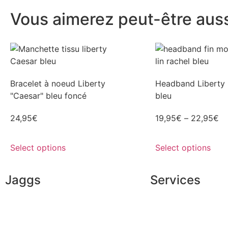
Vous aimerez peut-être aussi
Bracelet à noeud Liberty
Headband Liberty l
"Caesar" bleu foncé
bleu
24,95
€
19,95
€
–
22,95
€
Select options
Select options
Jaggs
Services
JAGGS’ DNA
Exclusive shopping
The tailor-made guarantee
Personal image adv