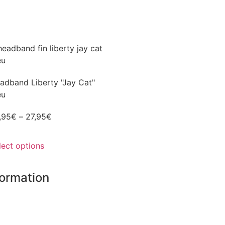
adband Liberty "Jay Cat"
eu
,95
€
–
27,95
€
lect options
formation
 shops
tners