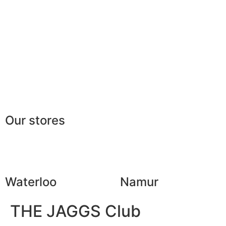
Delivery & shipping time
Corporate services
Measures & patterns
Sponsorship
European making
The gentleman’s clu
Jobs
The JAGGS Team
Our stores
Waterloo
Namur
THE JAGGS Club