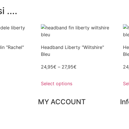
 ....
in "Rachel"
Headband Liberty "Wiltshire"
He
Bleu
Bl
24,95
€
–
27,95
€
24
Select options
Se
MY ACCOUNT
In
My orders
Our
ice
My favorites
Par