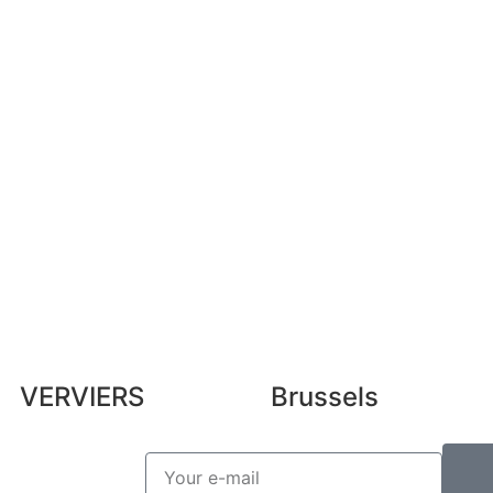
My addresses
Sec
My personal data
FAQ
b
My vouchers
Leg
Unsubscribe
Pre
Lex
VERVIERS
Brussels