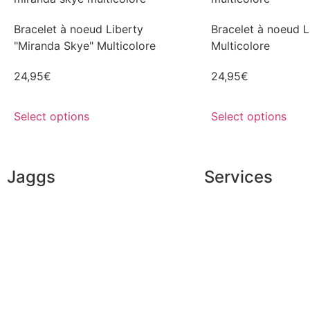
Bracelet à noeud Liberty
Bracelet à noeud L
"Miranda Skye" Multicolore
Multicolore
24,95
€
24,95
€
Select options
Select options
Jaggs
Services
JAGGS’ DNA
Exclusive shopping
The tailor-made guarantee
Personal image adv
Delivery & shipping time
Corporate services
Measures & patterns
Sponsorship