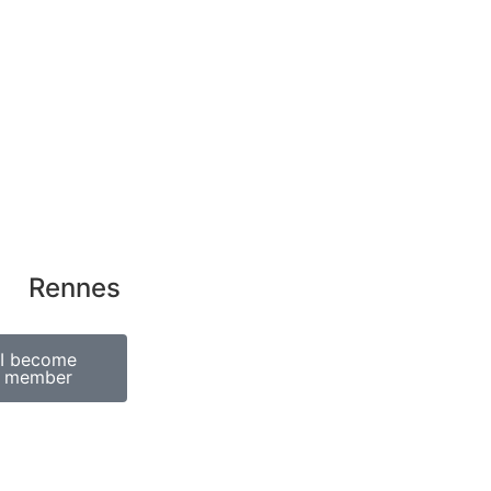
al
|
GDPR
ss
icon
Rennes
I become
member