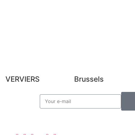
b
My vouchers
Leg
Unsubscribe
Pre
Lex
VERVIERS
Brussels