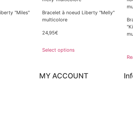
iberty "Miles"
Bracelet à noeud Liberty "Melly"
multicolore
Br
"K
24,95
€
mu
Select options
Re
MY ACCOUNT
In
My orders
Our
ice
My favorites
Par
My addresses
Sec
My personal data
FAQ