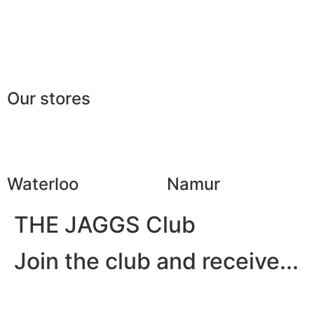
European making
The gentleman’s clu
Jobs
The JAGGS Team
Our stores
Waterloo
Namur
THE JAGGS Club
Join the club and receive...