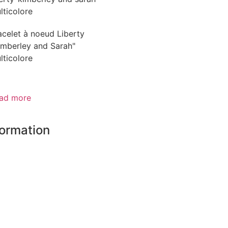
acelet à noeud Liberty
imberley and Sarah"
lticolore
ad more
formation
 shops
tners
ure payment