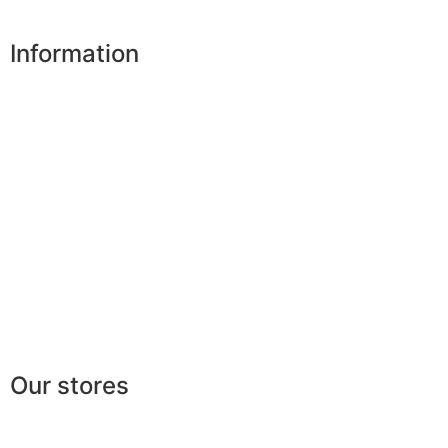
Information
Our shops
Partners
Secure payment
FAQ
Legal
|
GDPR
Press
Lexicon
Our stores