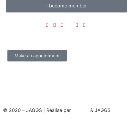
I become member
Make an appointment
© 2020 – JAGGS | Réalisé par
& JAGGS