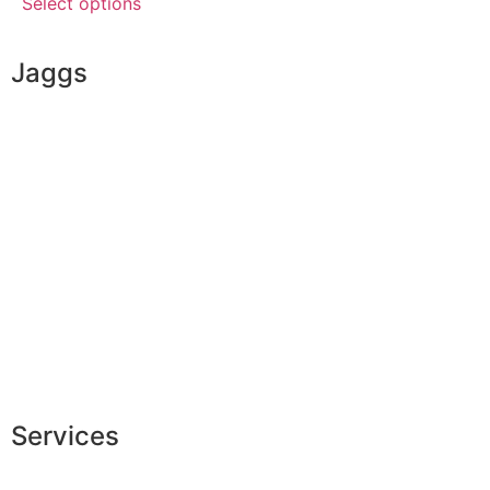
Select options
Jaggs
JAGGS’ DNA
The tailor-made guarantee
Delivery & shipping time
Measures & patterns
European making
Jobs
The JAGGS Team
Services
Exclusive shopping