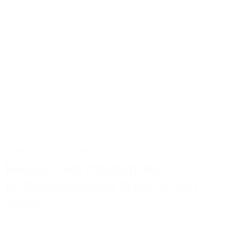
Actus
Conseils
Tailoring
Réussir ses rencontres
professionnelles grâce à son
style
Lire la suite