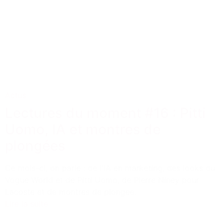
Actus
Lectures du moment #16 : Pitti
Uomo, IA et montres de
plongées
Ce mois-ci, on parle : de l'IA en marketing, des looks du
Vogue World et de Pitti Uomo, de Pierre Niney pour
Lacoste et de montres de plongée.
Lire la suite