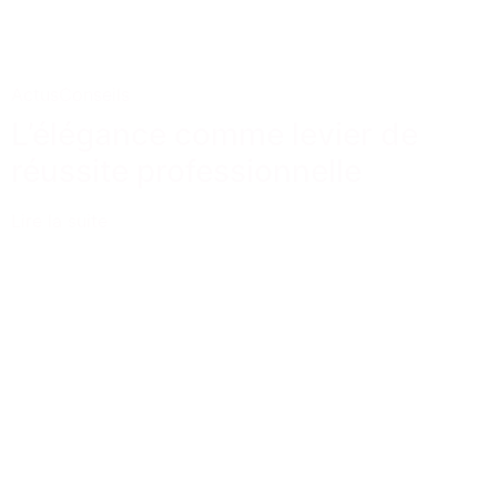
Actus
Conseils
L’élégance comme levier de
réussite professionnelle
Lire la suite