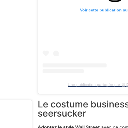
Voir cette publication s
Une publication partagée par 
Le costume busines
seersucker
Adoptez le style Wall Street
avec ce cost