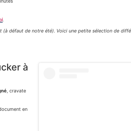
inutes
ci
.
t (à défaut de notre été). Voici une petite sélection de dif
cker à
gné
, cravate
e-document en