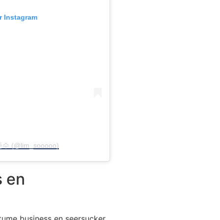
ur Instagram
임준수 (@lim_sooooo)
s en
ume business en seersucker.