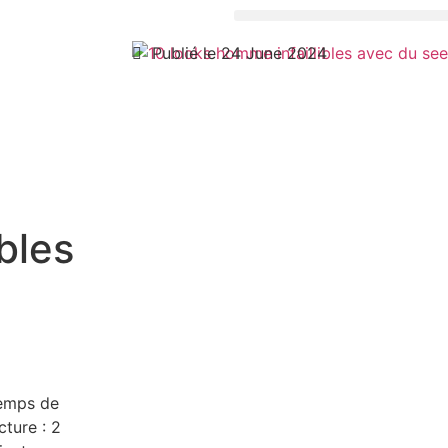
Publié le 24 June 2024
bles
emps de
cture :
2