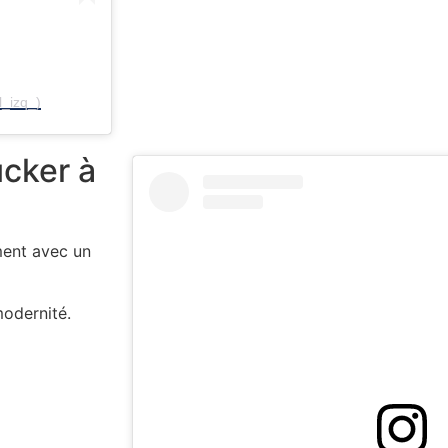
l_izq_)
cker à
ment avec un
odernité.