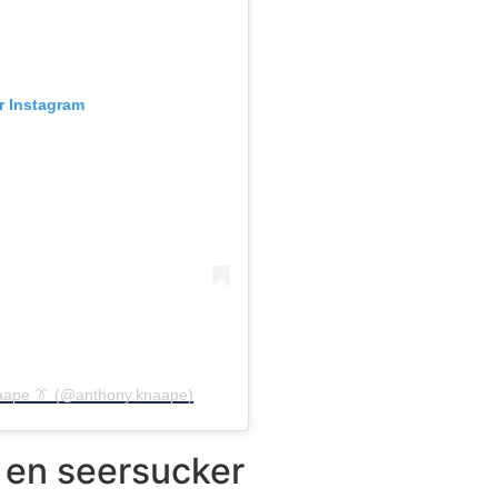
ur Instagram
naape 👔 (@anthony.knaape)
 en seersucker