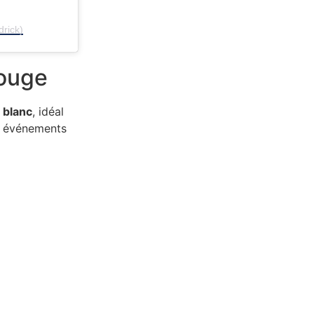
drick)
rouge
 blanc
, idéal
s événements