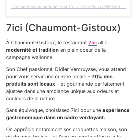
Une publication partagée par L'elixir Des Sens (@lelixirdessens)
7ici (Chaumont-Gistoux)
À Chaumont-Gistoux, le restaurant
7ici
allie
modernité et tradition
en plein coeur de la
campagne wallonne.
Son Chef passionné, Didier Vercruysse, vous attend
pour vous servir une cuisine locale –
70% des
produits sont locaux
– et gourmande parfaitement
ajustée dans une ambiance unique aux odeurs et
couleurs de la nature.
Sans équivoque, choisissez 7ici pour une
expérience
gastronomique dans un cadre verdoyant.
On apprécie notamment ses croquettes maison, son
ris de veau braisé… et l’eau en carafe offerte, à la