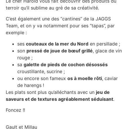
Le chef Harold vous fait découvrir des produits du
terroir qu’il sublime au gré de sa créativité.
C’est également une des “cantines” de la JAGGS
Team, et on y va notamment pour ses “tapas”, par
exemple :
ses
couteaux de la mer du Nord
en persillade ;
son
pressé de joue de bœuf grillé
, glace de vin
rouge ;
sa
galette de pieds de cochon désossés
croustillante, sucrine ;
ou encore son fameux
os à moelle rôti
, caviar
de harengs !
Les plats sont plus qu’alléchants avec un
jeu de
saveurs et de textures agréablement séduisant
.
Foncez !!
Gault et Millau