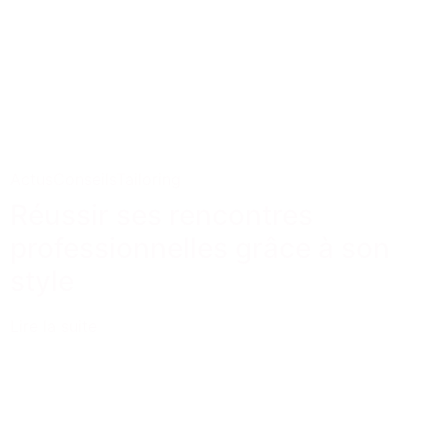
Actus
Conseils
Tailoring
Réussir ses rencontres
professionnelles grâce à son
style
Lire la suite