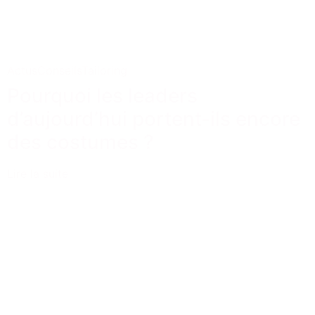
Actus
Conseils
Tailoring
Pourquoi les leaders
d’aujourd’hui portent-ils encore
des costumes ?
Lire la suite