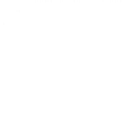
style
Lire la suite