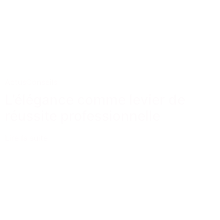
Actus
Conseils
L’élégance comme levier de
réussite professionnelle
Lire la suite