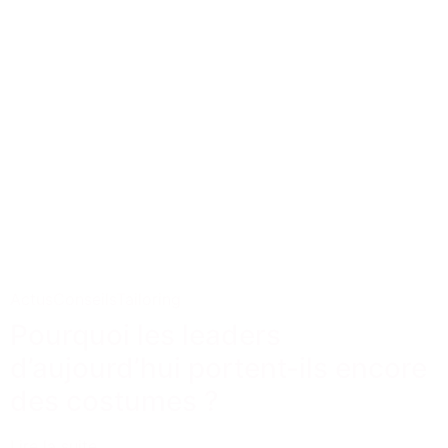
Actus
Conseils
Tailoring
Pourquoi les leaders
d’aujourd’hui portent-ils encore
des costumes ?
Lire la suite