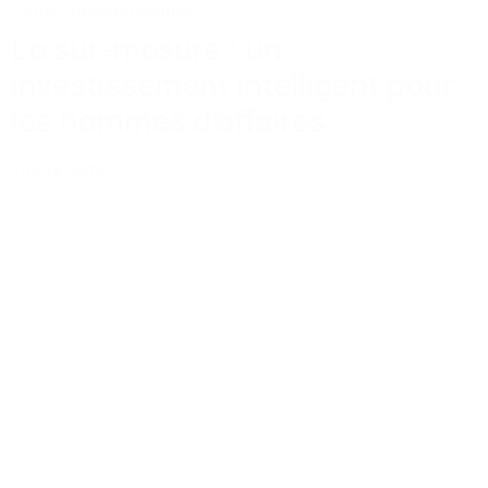
Actus
Conseils
Tailoring
Le sur-mesure : un
investissement intelligent pour
les hommes d’affaires
Lire la suite