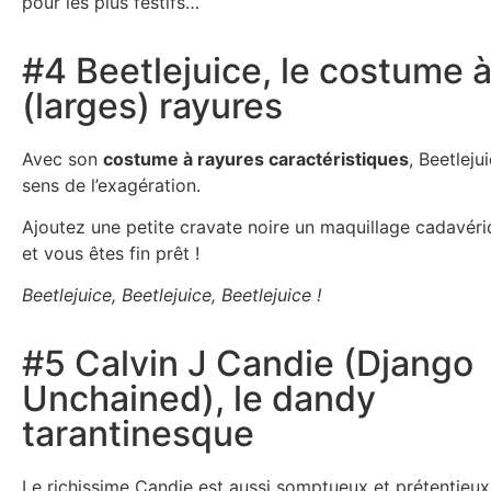
pour les plus festifs…
#4 Beetlejuice, le costume 
(larges) rayures
Avec son
costume à rayures caractéristiques
, Beetleju
sens de l’exagération.
Ajoutez une petite cravate noire un maquillage cadavériq
et vous êtes fin prêt !
Beetlejuice, Beetlejuice, Beetlejuice !
#5 Calvin J Candie (Django
Unchained), le dandy
tarantinesque
Le richissime Candie est aussi somptueux et prétentieu