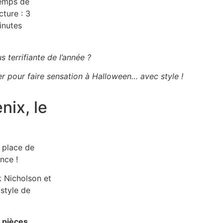
emps de
cture :
3
inutes
 terrifiante de l’année ?
r pour faire sensation à Halloween… avec style !
nix, le
e place de
ence !
 Nicholson et
style de
 pièces