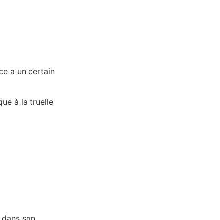
à
ice a un certain
ue à la truelle
x dans son