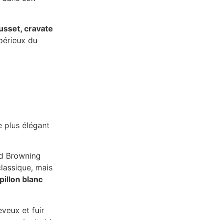
ousset, cravate
périeux du
e plus élégant
od Browning
classique, mais
illon blanc
veux et fuir