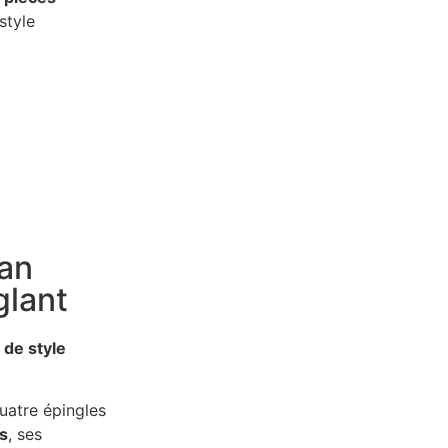
style
can
glant
de style
quatre épingles
s
, ses