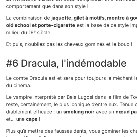
comportement que dans son style !
La combinaison de
jaquette, gilet à motifs, montre à g
old school et porte-cigarette
est la base de ce style im
milieu du 19ᵉ siècle.
Et puis, n’oubliez pas les cheveux gominés et le bouc !
#6 Dracula, l'indémodable
Le comte Dracula est et sera pour toujours le méchant l
du cinéma.
Le vampire interprété par Bela Lugosi dans le film de T
reste, certainement, le plus iconique d’entre eux. Tenue 
diablement efficace : un
smoking noir
avec un
nœud pap
et… une
cape
!
Plus qu’à mettre des fausses dents, vous gominer les che