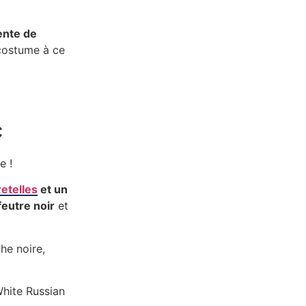
ente de
costume à ce
c
e !
etelles
et un
eutre noir
et
he noire,
hite Russian