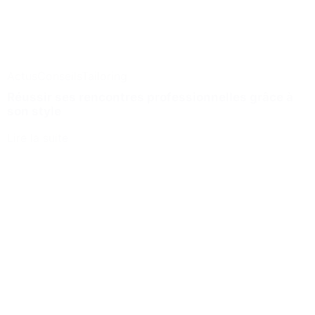
Actus
Conseils
Tailoring
Réussir ses rencontres professionnelles grâce à
son style
Lire la suite