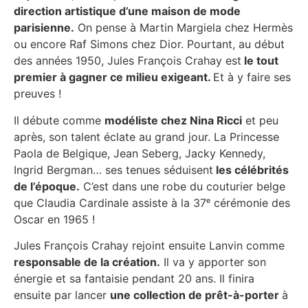
direction artistique d’une maison de mode
parisienne.
On pense à
Martin Margiela
chez
Hermès
ou encore
Raf Simons
chez
Dior
. Pourtant, au début
des années 1950,
Jules François Crahay
est
le tout
premier à gagner ce milieu exigeant.
Et à y faire ses
preuves !
Il débute comme
modéliste chez
Nina Ricci
et peu
après, son talent éclate au grand jour.
La Princesse
Paola de Belgique, Jean Seberg, Jacky Kennedy,
Ingrid Bergman
… ses tenues séduisent
les célébrités
de l’époque.
C’est dans une robe du couturier belge
que Claudia Cardinale assiste à la 37ᵉ cérémonie des
Oscar en 1965 !
Jules François Crahay
rejoint ensuite
Lanvin
comme
responsable de la création.
Il va y apporter son
énergie et sa fantaisie pendant 20 ans. Il finira
ensuite par lancer
une collection de prêt-à-porter
à