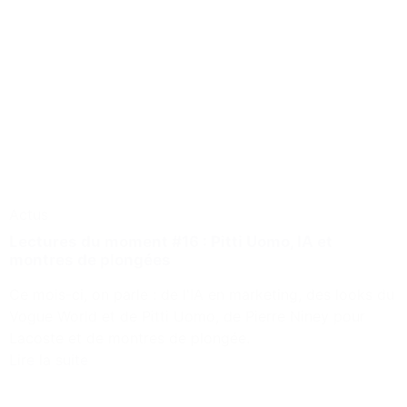
Actus
Lectures du moment #16 : Pitti Uomo, IA et
montres de plongées
Ce mois-ci, on parle : de l'IA en marketing, des looks du
Vogue World et de Pitti Uomo, de Pierre Niney pour
Lacoste et de montres de plongée.
Lire la suite