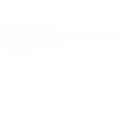
Actus
Conseils
Tailoring
Pourquoi les leaders d’aujourd’hui portent-ils
encore des costumes ?
Lire la suite