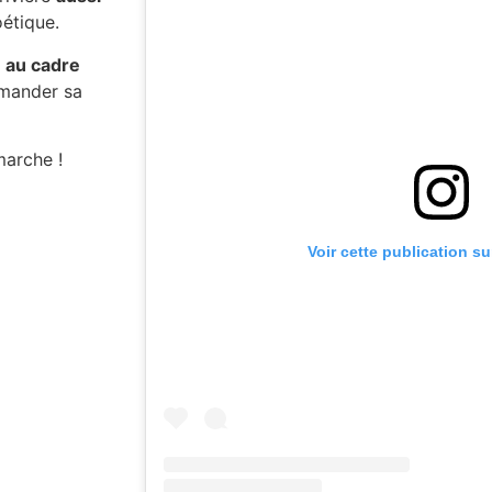
étique.
 au cadre
emander sa
marche !
Voir cette publication s