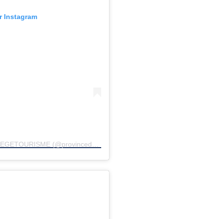
ur Instagram
Une publication partagée par #PROVINCEDELIEGETOURISME (@provincedeliegetourisme)