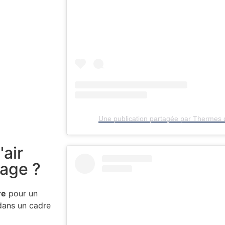
Une publication partagée par Thermes
'air
age ?
re
pour un
 dans un cadre