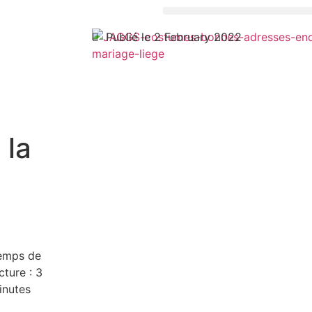
Publié le 2 February 2022
 la
emps de
cture :
3
inutes