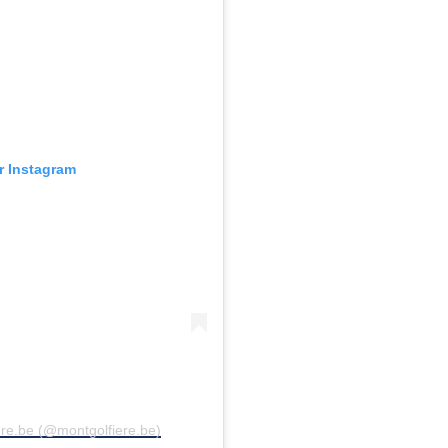
ur Instagram
ere.be (@montgolfiere.be)