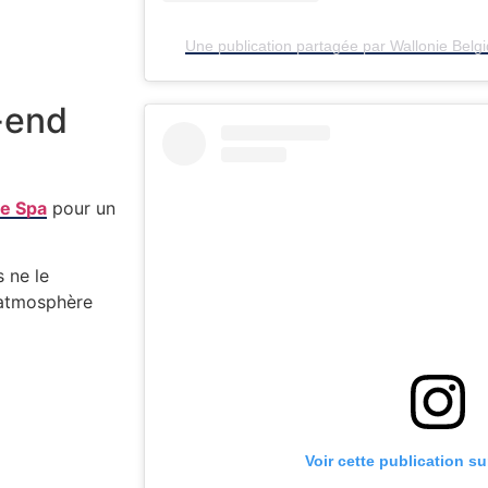
Une publication partagée par Wallonie Belgi
-end
e Spa
pour un
 ne le
’atmosphère
Voir cette publication s