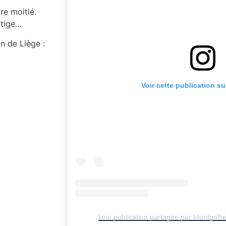
re moitié.
rtige…
n de Liège :
Voir cette publication s
Une publication partagée par Montgolfi