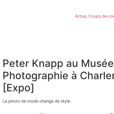
Actus
,
Coups de co
Peter Knapp au Musée 
Photographie à Charler
[Expo]
La photo de mode change de style.