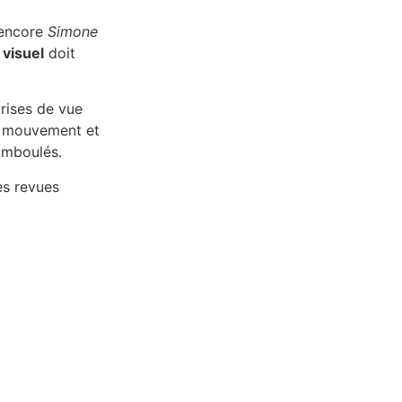
encore
Simone
visuel
doit
prises de vue
n mouvement et
amboulés.
es revues