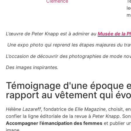
Clemence
T
le
m
L’œuvre de Peter Knapp est à admirer au
Musée de la P
Une expo photo qui reprend les étapes majeures du travai
L’occasion de découvrir des photographies de mode nova
Des images inspirantes.
Témoignage d'une époque e
rapport au vêtement qui évo
Hélène Lazareff
, fondatrice de
Elle
Magazine
, choisit, e
confier la ligne éditoriale de la revue à
Peter Knapp
. Son
Accompagner l’émancipation des femmes
et publier un
image.