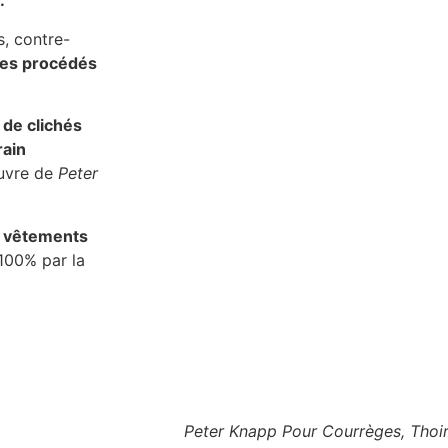
.
s, contre-
des procédés
 de clichés
rain
œuvre de
Peter
s vêtements
100% par la
Peter Knapp Pour Courrèges, Thoi