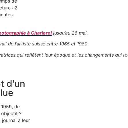
emps de
cture :
2
inutes
hotographie à Charleroi
jusqu’au 26 mai.
l de l’artiste suisse entre 1965 et 1980.
trices qui reflètent leur époque et les changements qui l’
t d'un
lue
n 1959, de
 objectif ?
 journal à leur