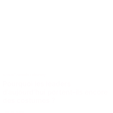
Actus
Conseils
Tailoring
Pourquoi les leaders
d’aujourd’hui portent-ils encore
des costumes ?
Lire la suite