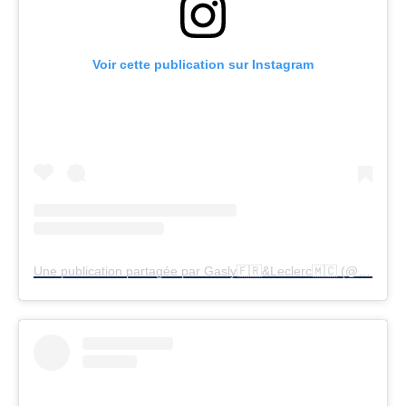
Voir cette publication sur Instagram
Une publication partagée par Gasly🇫🇷&Leclerc🇲🇨 (@pierregasly_charlesleclerc)