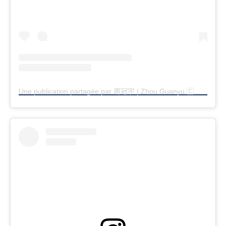
Une publication partagée par 周冠宇 | Zhou Guanyu 🇨🇳 (@zhouguanyu24)