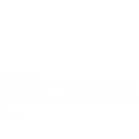
Coups de coeur
Les looks les plus WTF du Coachella (et les leçons à
Grand festival de musique en plein air, Coachella est cél
spécifique !
Lire la suite